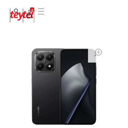
0
Teytel S.A.S
Teytel - Distribuidor autorizado de claro
open