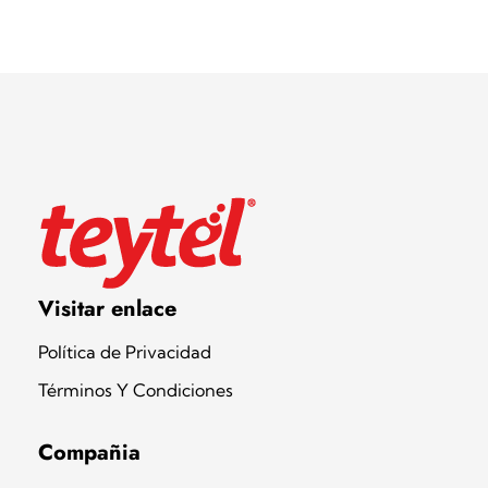
Teytel S.A.S
Teytel - Distribuidor autorizado de claro
Visitar enlace
Política de Privacidad
Términos Y Condiciones
Compañia