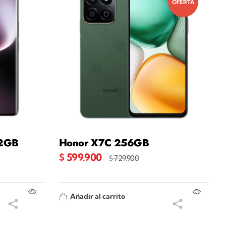
OFERTA
12GB
Honor X7C 256GB
$
599.900
$
729.900
Añadir al carrito