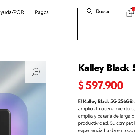
Buscar
yuda/PQR
Pagos
Kalley Blac
open
$
597.900
El
Kalley Black 5G 256GB
o
amplio almacenamiento par
amplia y batería de larga d
productividad. Su compati
experiencia fluida en tod