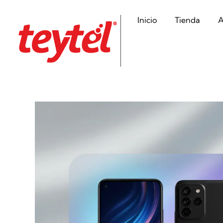
Inicio
Tienda
A
Teytel S.A.S
Teytel - Distribuidor autorizado de claro