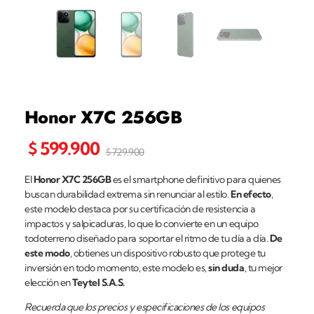
Honor X7C 256GB
$
599.900
$
729.900
El
Honor X7C 256GB
es el smartphone definitivo para quienes
buscan durabilidad extrema sin renunciar al estilo.
En efecto
,
este modelo destaca por su certificación de resistencia a
impactos y salpicaduras, lo que lo convierte en un equipo
todoterreno diseñado para soportar el ritmo de tu día a día.
De
este modo
, obtienes un dispositivo robusto que protege tu
inversión en todo momento, este modelo es,
sin duda
, tu mejor
elección en
Teytel S.A.S.
Recuerda que los precios y especificaciones de los equipos