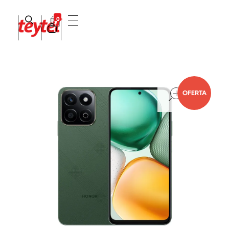
0
Teytel S.A.S
Teytel - Distribuidor autorizado de claro
open
OFERTA