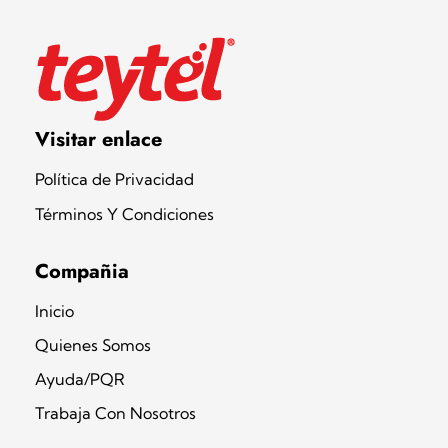
Teytel S.A.S
Teytel - Distribuidor autorizado de claro
Visitar enlace
Política de Privacidad
Términos Y Condiciones
Compañia
Inicio
Quienes Somos
Ayuda/PQR
Trabaja Con Nosotros