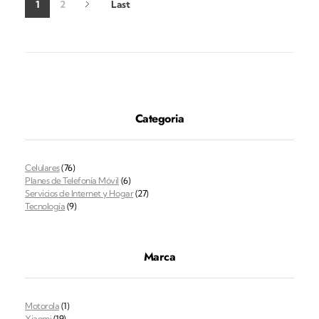
1
2
Last
Categoria
Celulares
(76)
Planes de Telefonía Móvil
(6)
Servicios de Internet y Hogar
(27)
Tecnología
(9)
Marca
Motorola
(1)
Xiaomi
(19)