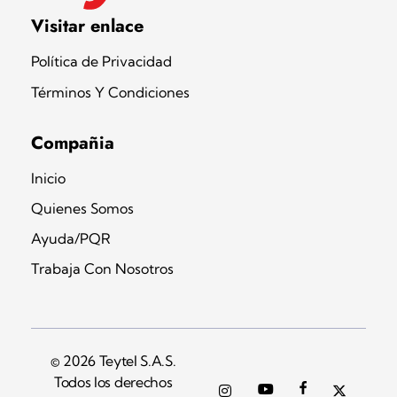
Teytel S.A.S
Teytel - Distribuidor autorizado de claro
Visitar enlace
Política de Privacidad
Términos Y Condiciones
Compañia
Inicio
Quienes Somos
Ayuda/PQR
Trabaja Con Nosotros
© 2026 Teytel S.A.S.
Todos los derechos