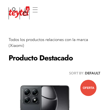
0
Teytel S.A.S
Teytel - Distribuidor autorizado de claro
Todos los productos relaciones con la marca
(Xiaomi)
Producto Destacado
SORT BY:
DEFAULT
OFERTA