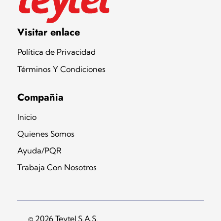
Teytel S.A.S
Teytel - Distribuidor autorizado de claro
Visitar enlace
Política de Privacidad
Términos Y Condiciones
Compañia
Inicio
Quienes Somos
Ayuda/PQR
Trabaja Con Nosotros
© 2026 Teytel S.A.S.