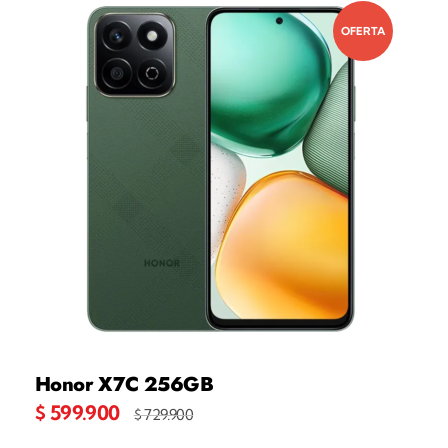
OFERTA
Honor X7C 256GB
$
599.900
$
729.900