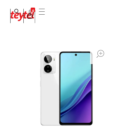
0
Teytel S.A.S
Teytel - Distribuidor autorizado de claro
open