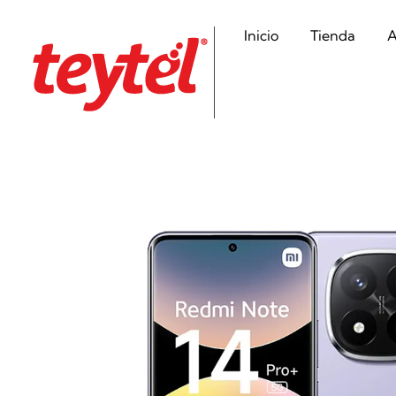
Inicio
Tienda
A
Teytel S.A.S
Teytel - Distribuidor autorizado de claro