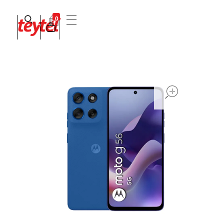
0
Teytel S.A.S
Teytel - Distribuidor autorizado de claro
open