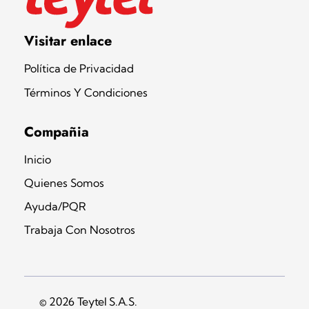
Teytel S.A.S
Teytel - Distribuidor autorizado de claro
Visitar enlace
Política de Privacidad
Términos Y Condiciones
Compañia
Inicio
Quienes Somos
Ayuda/PQR
Trabaja Con Nosotros
© 2026 Teytel S.A.S.