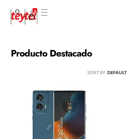
0
Teytel S.A.S
Teytel - Distribuidor autorizado de claro
Producto Destacado
SORT BY:
DEFAULT