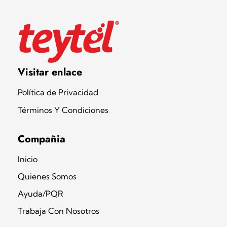
Teytel S.A.S
Teytel - Distribuidor autorizado de claro
Visitar enlace
Política de Privacidad
Términos Y Condiciones
Compañia
Inicio
Quienes Somos
Ayuda/PQR
Trabaja Con Nosotros