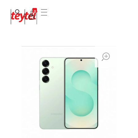
0
Teytel S.A.S
Teytel - Distribuidor autorizado de claro
open