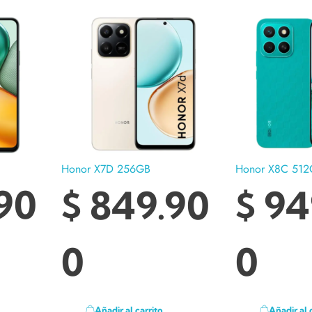
Honor X7D 256GB
Honor X8C 512
90
$
849.90
$
94
0
0
Añadir al carrito
Añadir al 