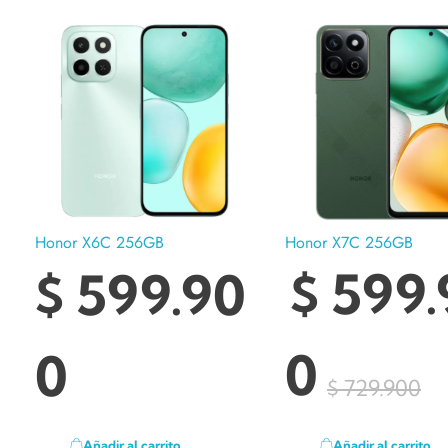
Honor X6C 256GB
Honor X7C 256GB
$
599.90
$
599.
0
0
$
729.900
Añadir al carrito
Añadir al carrito