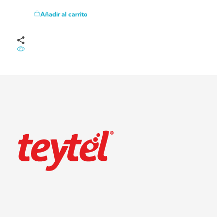
Añadir al carrito
Teytel S.A.S
Teytel - Distribuidor autorizado de claro