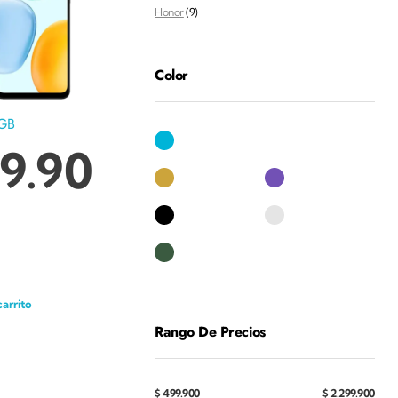
Honor
(9)
Color
GB
9.90
carrito
Rango De Precios
$ 499.900
$ 2.299.900