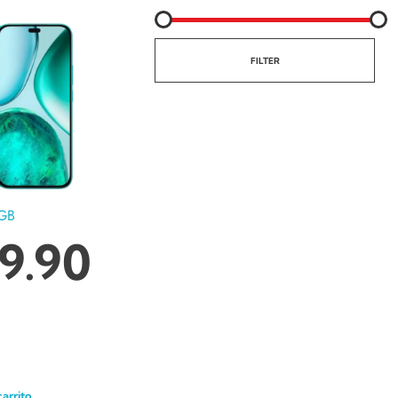
FILTER
GB
9.90
carrito