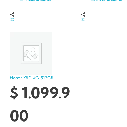
Honor X8D 4G 512GB
$
1.099.9
00