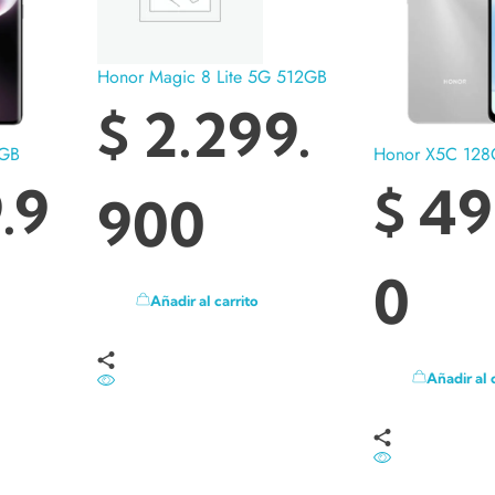
Honor Magic 8 Lite 5G 512GB
$
2.299.
2GB
Honor X5C 128
.9
$
49
900
0
Añadir al carrito
Añadir al 