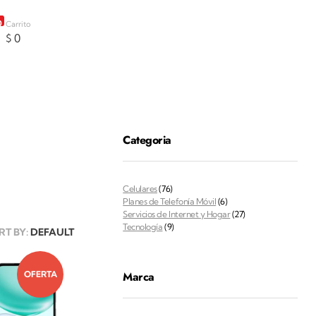
0
Carrito
$
0
Categoria
Celulares
(76)
Planes de Telefonía Móvil
(6)
Servicios de Internet y Hogar
(27)
Tecnología
(9)
RT BY:
DEFAULT
Marca
OFERTA