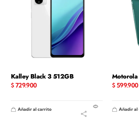
Kalley Black 3 512GB
Motorol
$
729.900
$
599.900
Añadir al carrito
Añadir al 