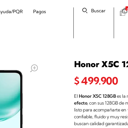
Buscar
yuda/PQR
Pagos
Honor X5C 
open
$
499.900
El
Honor X5C 128GB
es la 
efecto
, con sus 128GB de m
listo para acompañarte en t
confiable, fluido y muy resi
buscan calidad garantizad