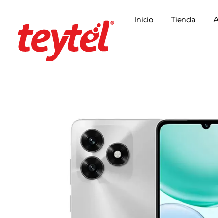
Inicio
Tienda
A
Teytel S.A.S
Teytel - Distribuidor autorizado de claro