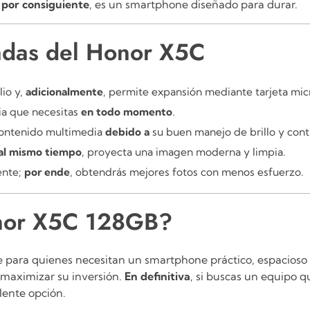
;
por consiguiente
, es un smartphone diseñado para durar.
cadas del Honor X5C
io y,
adicionalmente
, permite expansión mediante tarjeta mi
ia que necesitas
en todo momento
.
contenido multimedia
debido a
su buen manejo de brillo y cont
al mismo tiempo
, proyecta una imagen moderna y limpia.
ente;
por ende
, obtendrás mejores fotos con menos esfuerzo.
onor X5C 128GB?
te para quienes necesitan un smartphone práctico, espacioso 
 maximizar su inversión.
En definitiva
, si buscas un equipo 
lente opción.