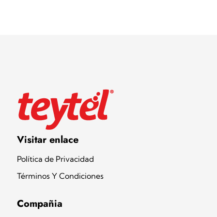
Teytel S.A.S
Teytel - Distribuidor autorizado de claro
Visitar enlace
Política de Privacidad
Términos Y Condiciones
Compañia