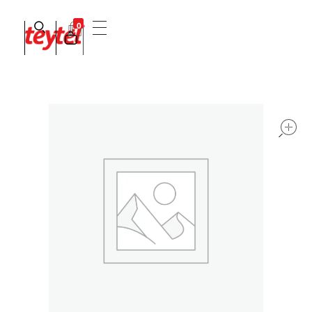
0
Teytel S.A.S
Teytel - Distribuidor autorizado de claro