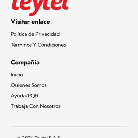
Teytel S.A.S
Teytel - Distribuidor autorizado de claro
Visitar enlace
Política de Privacidad
Términos Y Condiciones
Compañia
Inicio
Quienes Somos
Ayuda/PQR
Trabaja Con Nosotros