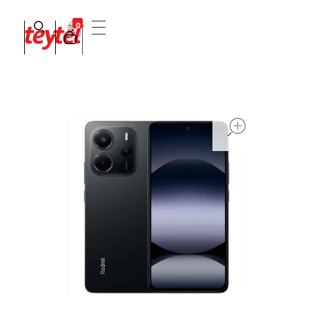
0
Teytel S.A.S
Teytel - Distribuidor autorizado de claro
open