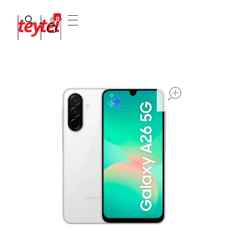
0
Teytel S.A.S
Teytel - Distribuidor autorizado de claro
open