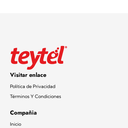
Teytel S.A.S
Teytel - Distribuidor autorizado de claro
Visitar enlace
Política de Privacidad
Términos Y Condiciones
Compañia
Inicio