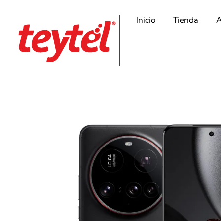
Inicio
Tienda
A
Teytel S.A.S
Teytel - Distribuidor autorizado de claro