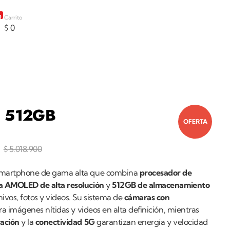
0
Carrito
$
0
G 512GB
OFERTA
$
5.018.900
smartphone de gama alta que combina
procesador de
a AMOLED de alta resolución
y
512GB de almacenamiento
ivos, fotos y videos. Su sistema de
cámaras con
a imágenes nítidas y videos en alta definición, mientras
ración
y la
conectividad 5G
garantizan energía y velocidad