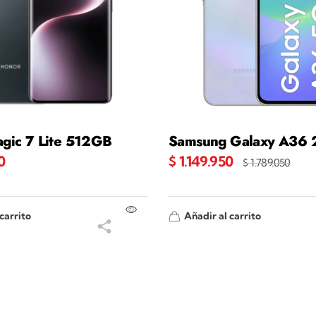
gic 7 Lite 512GB
Samsung Galaxy A36
0
$
1.149.950
$
1.789.050
carrito
Añadir al carrito