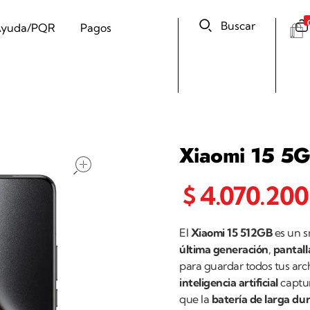
Buscar
yuda/PQR
Pagos
Xiaomi 15 5
open
$
4.070.200
El
Xiaomi 15 512GB
es un 
última generación
,
pantall
para guardar todos tus arch
inteligencia artificial
captur
que la
batería de larga du