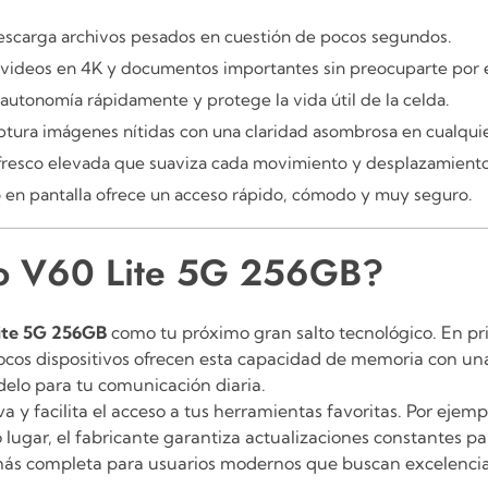
escarga archivos pesados en cuestión de pocos segundos.
 videos en 4K y documentos importantes sin preocuparte por e
 autonomía rápidamente y protege la vida útil de la celda.
aptura imágenes nítidas con una claridad asombrosa en cualquie
fresco elevada que suaviza cada movimiento y desplazamiento 
o en pantalla ofrece un acceso rápido, cómodo y muy seguro.
vo V60 Lite 5G 256GB?
ite 5G 256GB
como tu próximo gran salto tecnológico. En pri
os dispositivos ofrecen esta capacidad de memoria con una c
odelo para tu comunicación diaria.
a y facilita el acceso a tus herramientas favoritas. Por eje
 lugar, el fabricante garantiza actualizaciones constantes 
n más completa para usuarios modernos que buscan excelenci