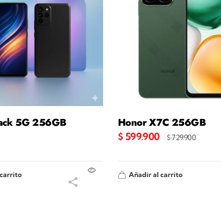
lack 5G 256GB
Honor X7C 256GB
$
599.900
$
729.900
carrito
Añadir al carrito