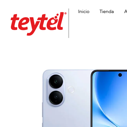
Inicio
Tienda
A
Teytel S.A.S
Teytel - Distribuidor autorizado de claro