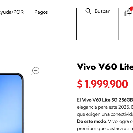
Buscar
yuda/PQR
Pagos
Vivo V60 Li
open
$
1.999.900
El
Vivo V60 Lite 5G 256G
elegancia para este 2025.
que exigen una conectividad
De este modo
,
Vivo logra c
premium que destaca a sim