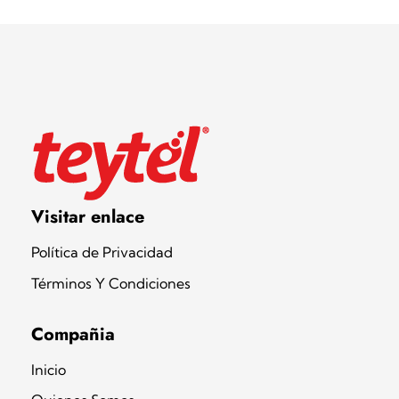
Teytel S.A.S
Teytel - Distribuidor autorizado de claro
Visitar enlace
Política de Privacidad
Términos Y Condiciones
Compañia
Inicio