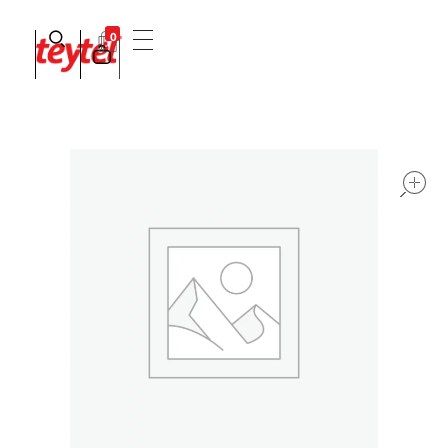
0
Teytel S.A.S
Teytel - Distribuidor autorizado de claro