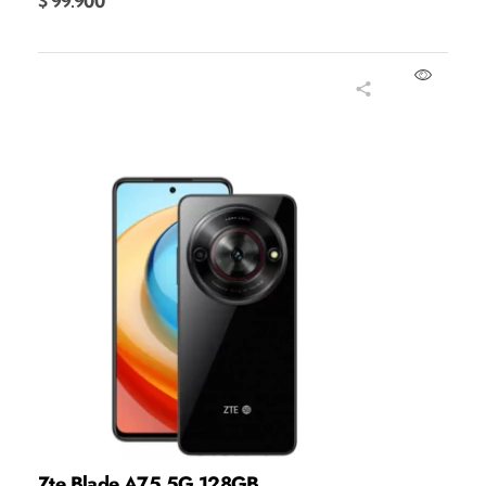
$
99.900
Añadir al carrito
Zte Blade A75 5G 128GB