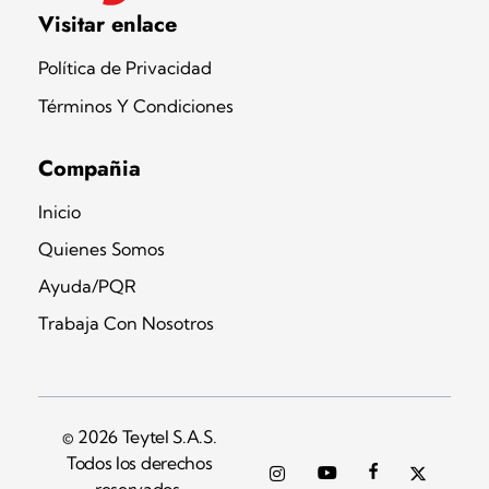
Teytel S.A.S
Teytel - Distribuidor autorizado de claro
Visitar enlace
Política de Privacidad
Términos Y Condiciones
Compañia
Inicio
Quienes Somos
Ayuda/PQR
Trabaja Con Nosotros
© 2026 Teytel S.A.S.
Todos los derechos