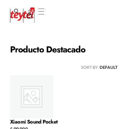
0
Teytel S.A.S
Teytel - Distribuidor autorizado de claro
Producto Destacado
SORT BY:
DEFAULT
Xiaomi Sound Pocket