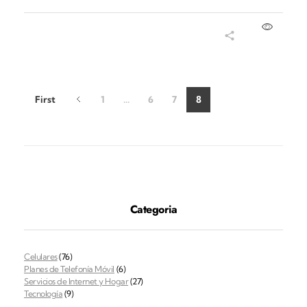
Añadir al carrito
First
1
...
6
7
8
Categoria
Celulares
(76)
Planes de Telefonía Móvil
(6)
Servicios de Internet y Hogar
(27)
Tecnología
(9)