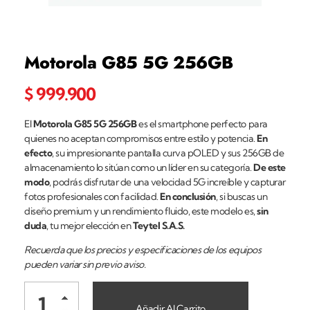
Motorola G85 5G 256GB
$
999.900
El
Motorola G85 5G 256GB
es el smartphone perfecto para
quienes no aceptan compromisos entre estilo y potencia.
En
efecto
, su impresionante pantalla curva pOLED y sus 256GB de
almacenamiento lo sitúan como un líder en su categoría.
De este
modo
, podrás disfrutar de una velocidad 5G increíble y capturar
fotos profesionales con facilidad.
En conclusión
, si buscas un
diseño premium y un rendimiento fluido, este modelo es,
sin
duda
, tu mejor elección en
Teytel S.A.S.
Recuerda que los precios y especificaciones de los equipos
pueden variar sin previo aviso.
Añadir Al Carrito