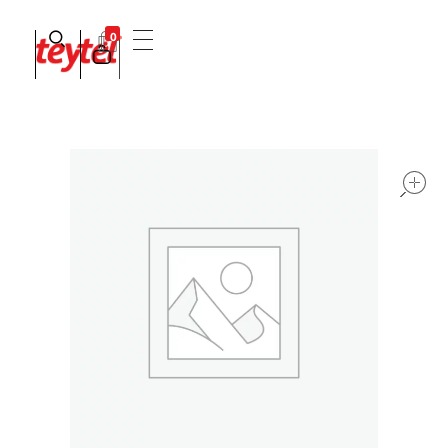
0
Teytel S.A.S
Teytel - Distribuidor autorizado de claro