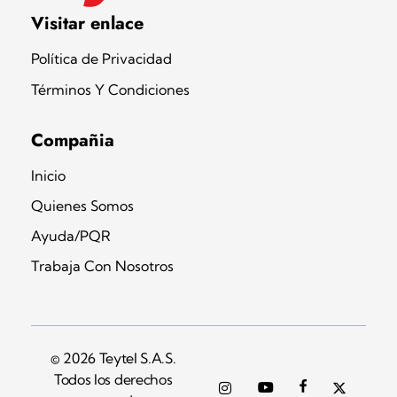
Teytel S.A.S
Teytel - Distribuidor autorizado de claro
Visitar enlace
Política de Privacidad
Términos Y Condiciones
Compañia
Inicio
Quienes Somos
Ayuda/PQR
Trabaja Con Nosotros
© 2026 Teytel S.A.S.
Todos los derechos