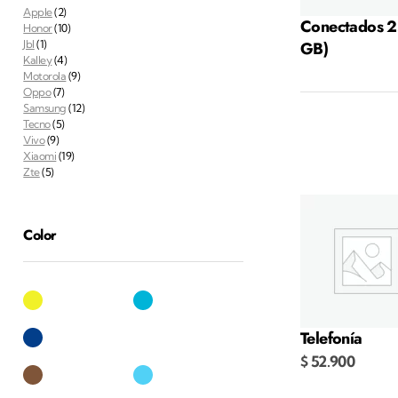
Apple
(2)
Conectados 2
Honor
(10)
Jbl
(1)
GB)
Kalley
(4)
Motorola
(9)
Oppo
(7)
Samsung
(12)
Añadir al carr
Tecno
(5)
Vivo
(9)
Xiaomi
(19)
Zte
(5)
Color
Telefonía
$
52.900