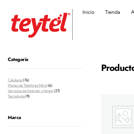
Inicio
Tienda
A
Teytel S.A.S
Teytel - Distribuidor autorizado de claro
Categoria
Product
Celulares
(76)
Planes de Telefonía Móvil
(6)
Servicios de Internet y Hogar
(27)
Tecnología
(9)
Marca