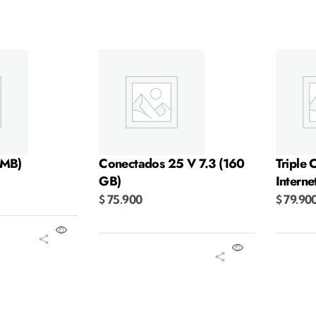
 MB)
Conectados 25 V 7.3 (160
Triple 
GB)
Intern
$
75.900
$
79.90
ito
Añadir al carrito
Añadi