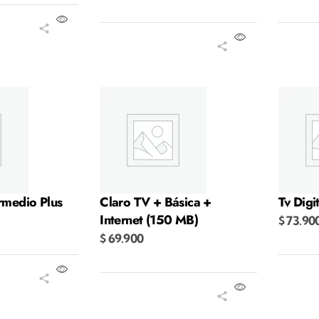
ito
Añadir al carrito
Añadi
ermedio Plus
Claro TV + Básica +
Tv Digi
Internet (150 MB)
$
73.90
$
69.900
ito
Añadi
Añadir al carrito