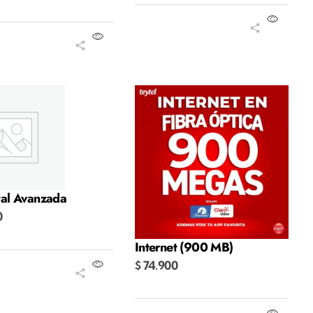
Añadir al carrito
r al carrito
tal Avanzada
0
Internet (900 MB)
$
74.900
r al carrito