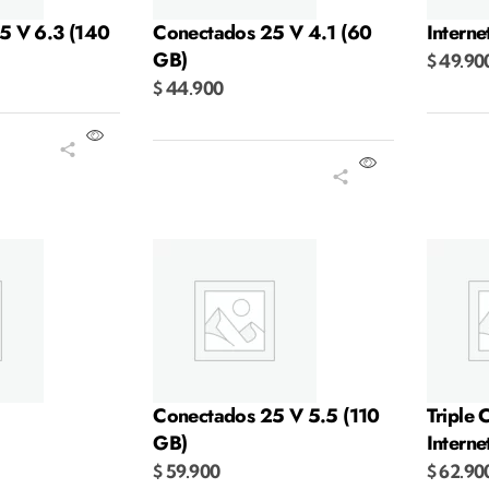
5 V 6.3 (140
Conectados 25 V 4.1 (60
Intern
GB)
$
49.90
$
44.900
ito
Añadi
Añadir al carrito
Conectados 25 V 5.5 (110
Triple 
GB)
Intern
$
59.900
$
62.90