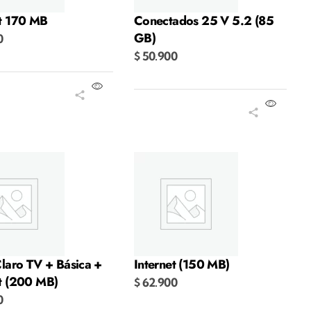
et 170 MB
Conectados 25 V 5.2 (85
GB)
0
$
50.900
r al carrito
Añadir al carrito
Claro TV + Básica +
Internet (150 MB)
et (200 MB)
$
62.900
0