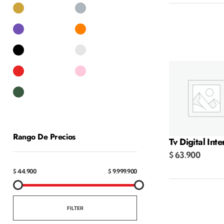
Añadir al carr
Rango De Precios
Tv Digital Int
$
63.900
$ 44.900
$ 9.999.900
Añadir al carr
FILTER