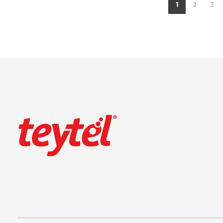
1
2
3
Teytel S.A.S
Teytel - Distribuidor autorizado de claro