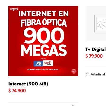
Tv Digita
$
79.900
Añadir al 
Internet (900 MB)
$
74.900