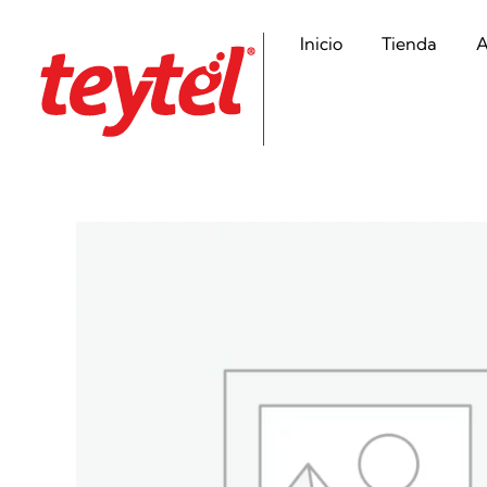
Inicio
Tienda
A
Teytel S.A.S
Teytel - Distribuidor autorizado de claro