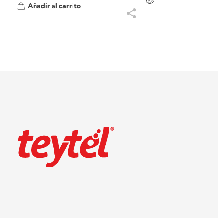
Añadir al carrito
Teytel S.A.S
Teytel - Distribuidor autorizado de claro