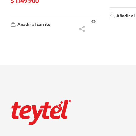
$
1.149.900
Añadir al 
Añadir al carrito
Teytel S.A.S
Teytel - Distribuidor autorizado de claro