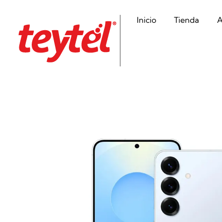
Inicio
Tienda
A
Teytel S.A.S
Teytel - Distribuidor autorizado de claro