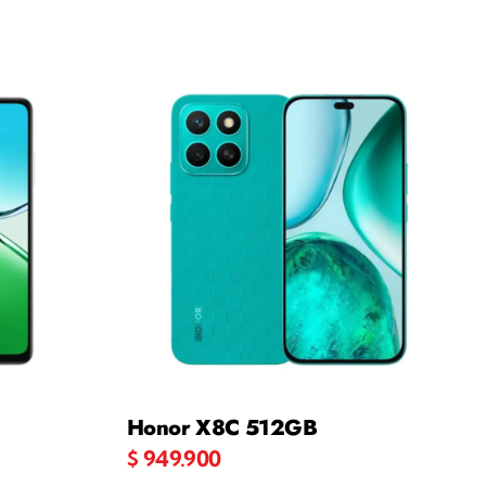
Honor X8C 512GB
$
949.900