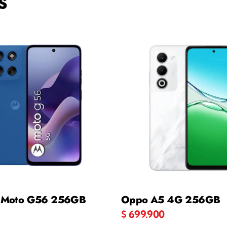
S
a Moto G56 256GB
Oppo A5 4G 256GB
$
699.900