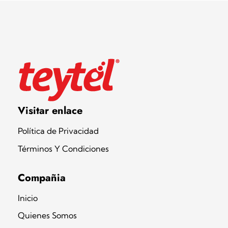
Teytel S.A.S
Teytel - Distribuidor autorizado de claro
Visitar enlace
Política de Privacidad
Términos Y Condiciones
Compañia
Inicio
Quienes Somos