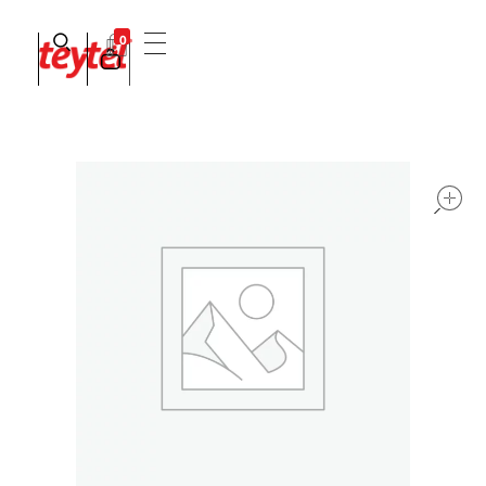
0
Teytel S.A.S
Teytel - Distribuidor autorizado de claro