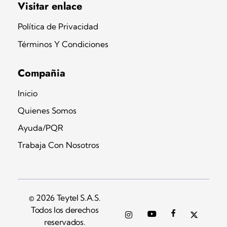
Teytel S.A.S
Teytel - Distribuidor autorizado de claro
Visitar enlace
Política de Privacidad
Términos Y Condiciones
Compañia
Inicio
Quienes Somos
Ayuda/PQR
Trabaja Con Nosotros
© 2026 Teytel S.A.S.
Todos los derechos
reservados.