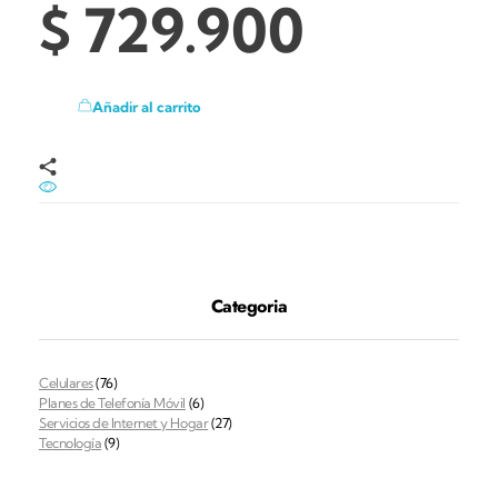
$
729.900
Añadir al carrito
Categoria
Celulares
(76)
Planes de Telefonía Móvil
(6)
Servicios de Internet y Hogar
(27)
Tecnología
(9)