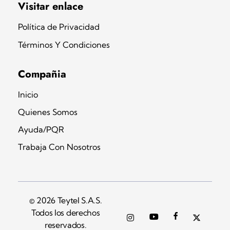
Teytel S.A.S
Teytel - Distribuidor autorizado de claro
Visitar enlace
Política de Privacidad
Términos Y Condiciones
Compañia
Inicio
Quienes Somos
Ayuda/PQR
Trabaja Con Nosotros
© 2026 Teytel S.A.S.
Todos los derechos
reservados.