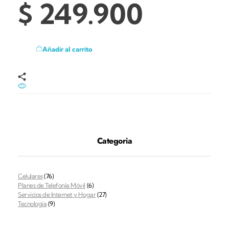
$
249.900
Añadir al carrito
Categoria
Celulares
(76)
Planes de Telefonía Móvil
(6)
Servicios de Internet y Hogar
(27)
Tecnología
(9)