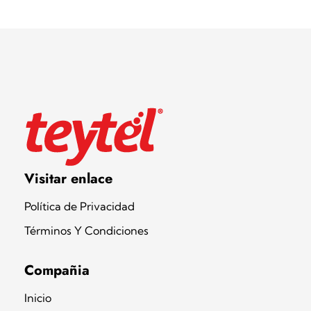
Teytel S.A.S
Teytel - Distribuidor autorizado de claro
Visitar enlace
Política de Privacidad
Términos Y Condiciones
Compañia
Inicio